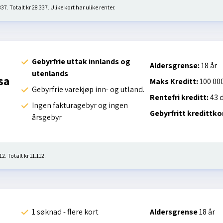
7. Totalt kr 28.337. Ulike kort har ulike renter.
Gebyrfrie uttak innlands og
Aldersgrense:
18 år
utenlands
sa
Maks Kreditt:
100 000
Gebyrfrie varekjøp inn- og utland.
Rentefri kreditt:
43 
Ingen fakturagebyr og ingen
Gebyrfritt kredittko
årsgebyr
2. Totalt kr 11.112.
1 søknad - flere kort
Aldersgrense
18 år