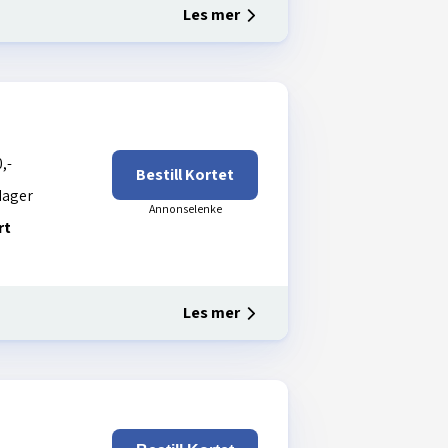
Les mer
,-
Bestill Kortet
dager
rt
Les mer