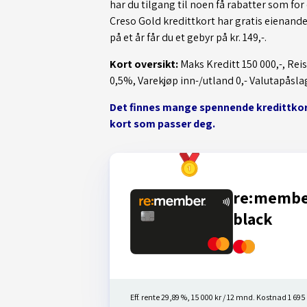
har du tilgang til noen få rabatter som fo
Creso Gold kredittkort har gratis eienandel
på et år får du et gebyr på kr. 149,-.
Kort oversikt:
Maks Kreditt 150 000,-, Reis
0,5%, Varekjøp inn-/utland 0,- Valutapåslag 
Det finnes mange spennende kredittkort.
kort som passer deg.
re:memb
black
Eff. rente 29,89 %, 15 000 kr / 12 mnd. Kostnad 1 695 k