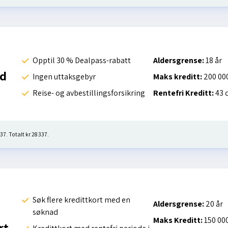
Opptil 30 % Dealpass-rabatt
Aldersgrense:
18 år
rd
Ingen uttaksgebyr
Maks kreditt:
200 000
Reise- og avbestillingsforsikring
Rentefri Kreditt:
43 
37. Totalt kr 28 337.
Søk flere kredittkort med en
Aldersgrense:
20 år
søknad
Maks Kreditt:
150 000
rt