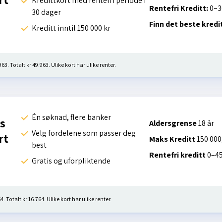
Kredittkort med rentefri periode i
Rentefri Kreditt:
0–3
30 dager
Finn det beste kredi
Kreditt inntil 150 000 kr
63. Totalt kr 49.963. Ulike kort har ulike renter.
Én søknad, flere banker
s
Aldersgrense
18 år
Velg fordelene som passer deg
rt
Maks Kreditt
150 000
best
Rentefri kreditt
0–45
Gratis og uforpliktende
. Totalt kr 16.764. Ulike kort har ulike renter.