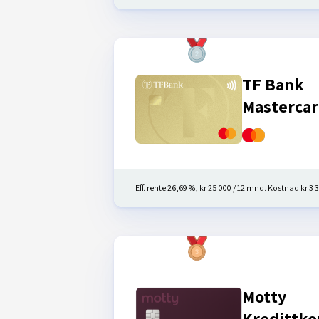
TF Bank
Masterca
Eff. rente 26,69 %, kr 25 000 / 12 mnd. Kostnad kr 3 3
Motty
Kredittko