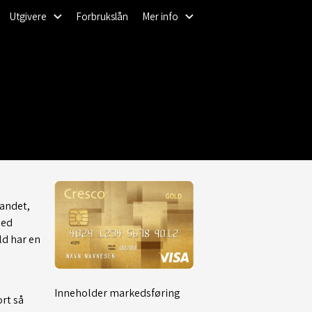
Utgivere
Forbrukslån
Mer info
g
landet,
med
ld har en
Inneholder markedsføring
ort så