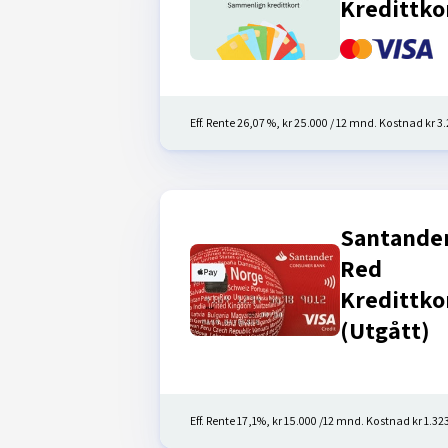
Kredittko
Eff. Rente 26,07 %, kr 25.000 / 12 mnd. Kostnad kr 3.2
Santande
Red
Kredittko
(Utgått)
Eff. Rente 17,1%, kr 15.000 /12 mnd. Kostnad kr 1.323