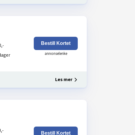
Bestill Kortet
,-
dager
Les mer
,-
Bestill Kortet