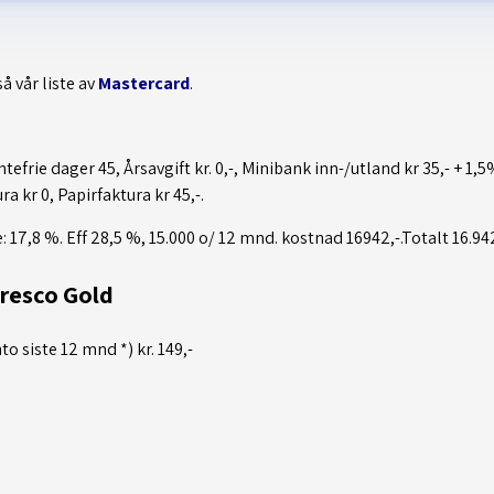
så vår liste av
Mastercard
.
tefrie dager 45, Årsavgift kr. 0,-, Minibank inn-/utland kr 35,- + 1,
a kr 0, Papirfaktura kr 45,-.
17,8 %. Eff 28,5 %, 15.000 o/ 12 mnd. kostnad 16942,-.Totalt 16.942
Cresco Gold
o siste 12 mnd *) kr. 149,-