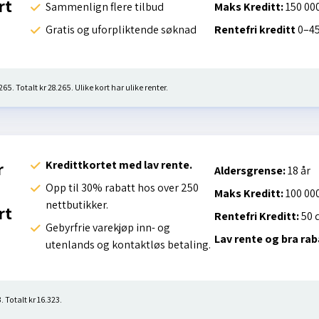
rt
Sammenlign flere tilbud
Maks Kreditt:
150 000
Gratis og uforpliktende søknad
Rentefri kreditt
0–45
65. Totalt kr 28.265. Ulike kort har ulike renter.
Kredittkortet med lav rente.
r
Aldersgrense:
18 år
Opp til 30% rabatt hos over 250
Maks Kreditt:
100 000
nettbutikker.
rt
Rentefri Kreditt:
50 
Gebyrfrie varekjøp inn- og
Lav rente og bra ra
utenlands og kontaktløs betaling.
. Totalt kr 16.323.