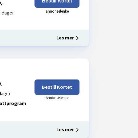
Bestill Kortet
,-
 dager
Les mer
,-
Bestill Kortet
dager
battprogram
Les mer