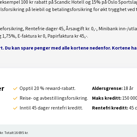
r eksempel 100 kr rabatt på Scandic Hotell og 15% på Oslo Sportsla
sforsikring på leiebil og betalingsforsikring for økt trygghet ved t
eforsikring, Rentefrie dager 45, Årsavgift kr. 0,-, Minibank inn-/utl
1,75%, E-faktura kr 0, Papirfaktura kr 45,-.
 Du kan spare penger med alle kortene nedenfor. Kortene har li
er
Opptil 20 % reward-rabatt.
Aldersgrense:
18 år
Reise- og avbestillingsforsikring.
Maks kreditt:
150 000
Inntil 45 dager rentefri kreditt.
Rentefri kreditt:
45 
r. Totalt 16 695 kr.