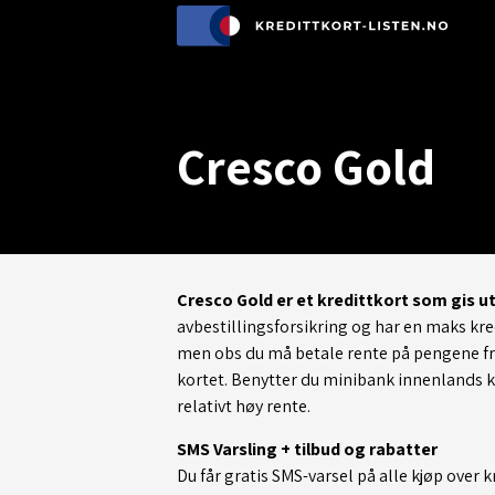
Cresco Gold
Cresco Gold er et kredittkort som gis 
avbestillingsforsikring og har en maks kred
men obs du må betale rente på pengene fra
kortet. Benytter du minibank innenlands k
relativt høy rente.
SMS Varsling + tilbud og rabatter
Du får gratis SMS-varsel på alle kjøp over 