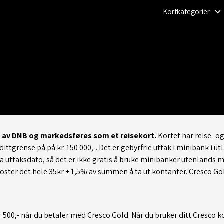
Kortkategorier
ut av DNB og markedsføres som et reisekort.
Kortet har reise- o
ittgrense på på kr. 150 000,-. Det er gebyrfrie uttak i minibank i ut
 uttaksdato, så det er ikke gratis å bruke minibanker utenlands 
oster det hele 35kr + 1,5% av summen å ta ut kontanter. Cresco Go
kr 500,- når du betaler med Cresco Gold. Når du bruker ditt Cresco k