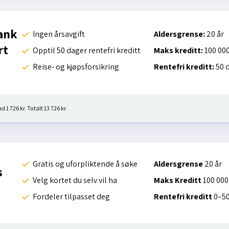
ank
Ingen årsavgift
Aldersgrense:
20 år
rt
Opptil 50 dager rentefri kreditt
Maks kreditt:
100 000
Reise- og kjøpsforsikring
Rentefri kreditt:
50 
 1 726 kr. Totalt 13 726 kr.
Gratis og uforpliktende å søke
Aldersgrense
20 år
s
Velg kortet du selv vil ha
Maks Kreditt
100 000
Fordeler tilpasset deg
Rentefri kreditt
0–50