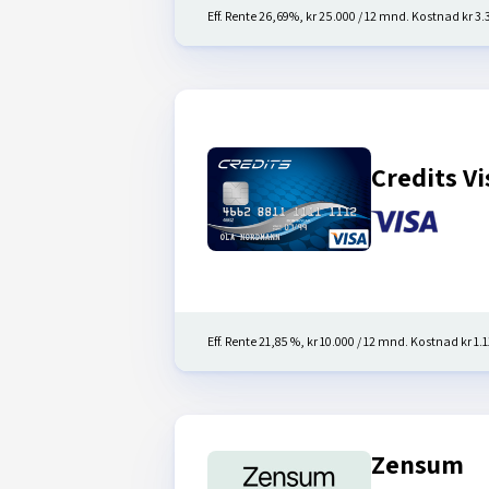
Eff. Rente 26,69%, kr 25.000 / 12 mnd. Kostnad kr 3.33
Credits Vi
Eff. Rente 21,85 %, kr 10.000 / 12 mnd. Kostnad kr 1.11
Zensum