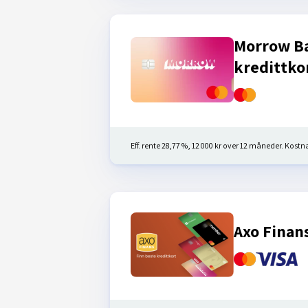
Morrow B
kredittko
Eff. rente 28,77 %, 12 000 kr over 12 måneder. Kostnad
Axo Finan