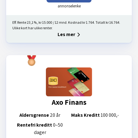
Eff. Rente 23,1 %, kr 15.000 / 12 mnd. Kostnad kr 1.764. Totalt kr 16.764.
Ulike kort har ulike renter.
Les mer
Axo Finans
Aldersgrense
20 år
Maks Kreditt
100 000,-
Rentefri kreditt
0–50
dager