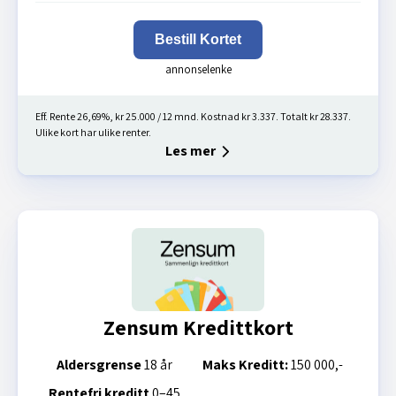
Bestill Kortet
Eff. Rente 26,69%, kr 25.000 / 12 mnd. Kostnad kr 3.337. Totalt kr 28.337.
Ulike kort har ulike renter.
Les mer
Zensum Kredittkort
Aldersgrense
18 år
Maks Kreditt:
150 000,-
Rentefri kreditt
0–45