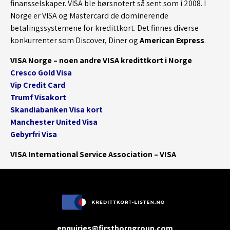
finansselskaper. VISA ble børsnotert så sent som i 2008. I
Norge er VISA og Mastercard de dominerende
betalingssystemene for kredittkort. Det finnes diverse
konkurrenter som Discover, Diner og
American Express
.
VISA Norge – noen andre VISA kredittkort i Norge
Cresco Gold Visa
Vip Credit Card
Trumf Visakort
Skandiabanken Visa kort
Manchester United Visa
Gebyrfri Visa
VISA International Service Association – VISA
enquiries@firstborngroup.com