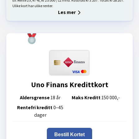
Eff. Rente 25,47 %, kr 25.000 / 12 mnd. Kostnad kr 3.207. Totalt kr 28.207.
Ulike kort har ulike renter.
Les mer
Uno Finans Kredittkort
Aldersgrense
18 år
Maks Kreditt
150 000,-
Rentefri kreditt
0–45
dager
Bestill Kortet