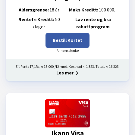
Aldersgrense:
18 år
Maks Kreditt:
100 000,-
Rentefri Kreditt:
50
Lav rente og bra
dager
rabattprogram
Bestill Kortet
Eff. Rente 17,1%, kr 15.000 /12 mnd. Kostnad kr 1.323. Totalt kr 16.323.
Les mer
Ikano Visa