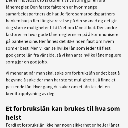
Det er i hovedsak to faktorer til hva som gjør en bra
lånemegler. Den første faktoren er hvor mange
samarbeidspartners de har. Jo flere samarbeidspartners
banken har jo fler långivere vil se på din søknad og det gir
deg større muligheter til å få et bra lånetilbud. Den andre
faktoren er hvor gode lånemeglerne er på å kommunisere
på bankene sine. Her finnes det ikke noen fasit om hvem
som er best. Men vi kan se hvilke lån som leder til flest
godkjente lån fra vår side, så vi kan anta hvilke lånemeglere
som gjør en god jobb.
Vi mener at når man skal søke om forbrukslån er det best å
begynne å søke der man har størst mulighet til å finne et
passende lån. Hver gang du søker om et lån tas det en
kredittopplysning av deg.
Et forbrukslån kan brukes til hva som
helst
Fordi et forbrukslån ikke har noen sikkerhet er heller lånet