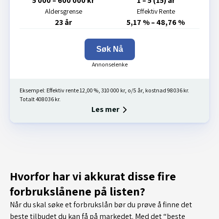
5 000 – 600 000 kr
1 – 5 (15) år
Aldersgrense
Effektiv Rente
23 år
5,17 % – 48,76 %
Søk Nå
Eksempel: Effektiv rente 12,00 %, 310 000 kr, o/5 år, kostnad 98 036 kr.
Totalt 408 036 kr.
Les mer
Hvorfor har vi akkurat disse fire
forbrukslånene på listen?
Når du skal søke et forbrukslån bør du prøve å finne det
beste tilbudet du kan få på markedet. Med det “beste