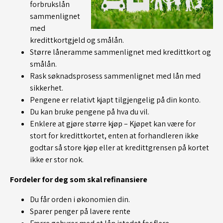
forbrukslån
sammenlignet
med
kredittkortgjeld og smålån.
Større låneramme sammenlignet med kredittkort og
smålån.
Rask søknadsprosess sammenlignet med lån med
sikkerhet.
Pengene er relativt kjapt tilgjengelig på din konto.
Du kan bruke pengene på hva du vil.
Enklere at gjøre større kjøp – Kjøpet kan være for
stort for kredittkortet, enten at forhandleren ikke
godtar så store kjøp eller at kredittgrensen på kortet
ikke er stor nok.
Fordeler for deg som skal refinansiere
Du får orden i økonomien din.
Sparer penger på lavere rente