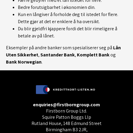
Færre gebyrer med et lån istedet for flere.
Bedre forutsigbarhet i økonomien din.
Kun en långiver å forholde deg til istedet for flere.
Dette gjør at det er enklere å ha oversikt.
Du blir gjeldfri kjappere fordi det blir rimeligere å
betale av på lånet.
Eksempler på andre banker som spesialiserer seg på
Lån
Uten Sikkerhet
,
Santander Bank
,
Komplett Bank
og
Bank Norwegian
.
enquiries@firstborngroup.com
Firstborn Group Ltd.
Squire Patton Boggs Llp
Rutland House, 148 Edmund Street
Birmingham B3 2JR,