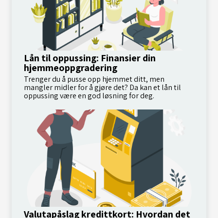
Lån til oppussing: Finansier din
hjemmeoppgradering
Trenger du å pusse opp hjemmet ditt, men
mangler midler for å gjøre det? Da kan et lån til
oppussing være en god løsning for deg.
Valutapåslag kredittkort: Hvordan det