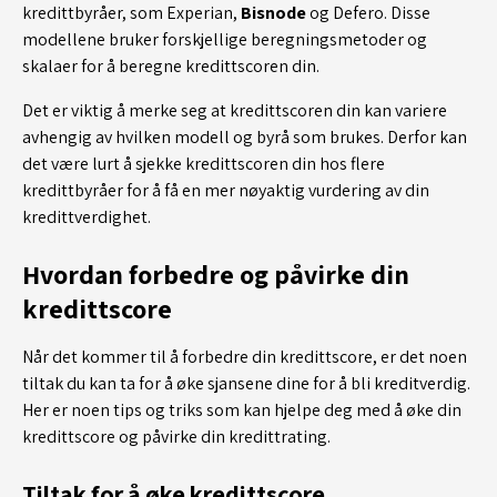
kredittbyråer, som Experian,
Bisnode
og Defero. Disse
modellene bruker forskjellige beregningsmetoder og
skalaer for å beregne kredittscoren din.
Det er viktig å merke seg at kredittscoren din kan variere
avhengig av hvilken modell og byrå som brukes. Derfor kan
det være lurt å sjekke kredittscoren din hos flere
kredittbyråer for å få en mer nøyaktig vurdering av din
kredittverdighet.
Hvordan forbedre og påvirke din
kredittscore
Når det kommer til å forbedre din kredittscore, er det noen
tiltak du kan ta for å øke sjansene dine for å bli kreditverdig.
Her er noen tips og triks som kan hjelpe deg med å øke din
kredittscore og påvirke din kredittrating.
Tiltak for å øke kredittscore