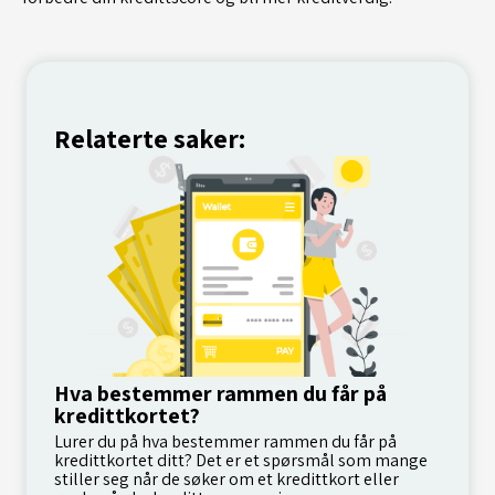
Relaterte saker:
Hva bestemmer rammen du får på
kredittkortet?
Lurer du på hva bestemmer rammen du får på
kredittkortet ditt? Det er et spørsmål som mange
stiller seg når de søker om et kredittkort eller