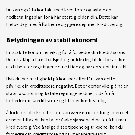
Du kan også ta kontakt med kreditorer og avtale en
nedbetalingsplan for å håndtere gjelden din. Dette kan
hjelpe deg med å forbedre og gjøre deg mer kreditverdig.
Betydningen av stabil økonomi
En stabil økonomi er viktig for å forbedre din kredittscore.
Det er viktig å ha et budsjett og holde deg til det for å sikre
at du betaler regningene dine i tide og har en stabil inntekt.
Hvis du har mislighold på kontoer eller lån, kan dette
påvirke din kredittscore negativt. Det er derfor viktig å ha en
stabil økonomi og betale regningene dine i tide for å
forbedre din kredittscore og bli mer kreditverdig.
Å forbedre din kredittscore kan være en utfordring, men det
er noen tiltak du kan ta for å øke sjansene dine for å bli mer
kreditverdig. Ved å følge disse tipsene og triksene, kan du
forbedre din kredittscore og bli mer kreditverdig.