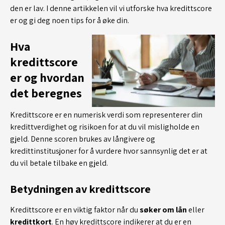
den er lav. I denne artikkelen vil vi utforske hva kredittscore
er og gi deg noen tips for å øke din.
Hva
kredittscore
er og hvordan
det beregnes
Kredittscore er en numerisk verdi som representerer din
kredittverdighet og risikoen for at du vil misligholde en
gjeld. Denne scoren brukes av långivere og
kredittinstitusjoner for å vurdere hvor sannsynlig det er at
du vil betale tilbake en gjeld.
Betydningen av kredittscore
Kredittscore er en viktig faktor når du
søker om lån
eller
kredittkort
. En høy kredittscore indikerer at du er en