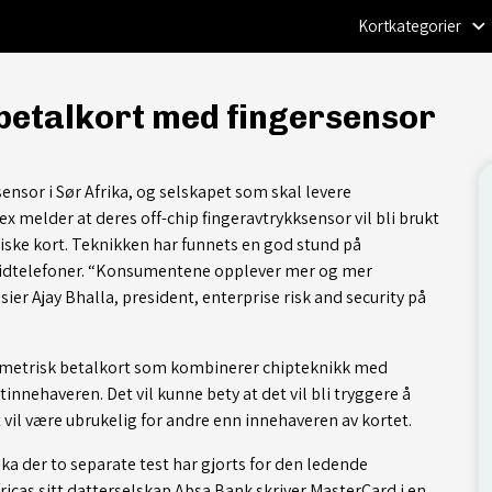
Kortkategorier
betalkort med fingersensor
ensor i Sør Afrika, og selskapet som skal levere
ex melder at deres off-chip fingeravtrykksensor vil bli brukt
iske kort. Teknikken har funnets en god stund på
oidtelefoner. “Konsumentene opplever mer og mer
er Ajay Bhalla, president, enterprise risk and security på
iometrisk betalkort som kombinerer chipteknikk med
tinnehaveren. Det vil kunne bety at det vil bli tryggere å
 vil være ubrukelig for andre enn innehaveren av kortet.
ika der to separate test har gjorts for den ledende
ricas sitt datterselskap Absa Bank skriver MasterCard i en