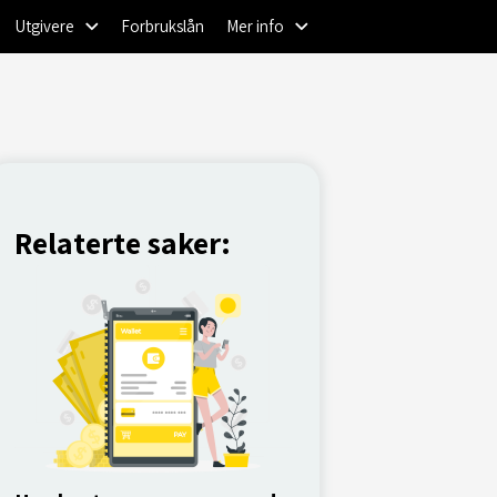
Utgivere
Forbrukslån
Mer info
Relaterte saker: