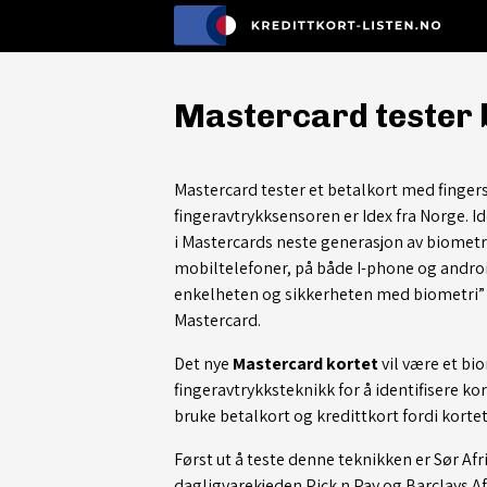
Mastercard tester 
Mastercard tester et betalkort med fingers
fingeravtrykksensoren er Idex fra Norge. Id
i Mastercards neste generasjon av biometr
mobiltelefoner, på både I-phone og andr
enkelheten og sikkerheten med biometri” si
Mastercard.
Det nye
Mastercard kortet
vil være et b
fingeravtrykksteknikk for å identifisere kor
bruke betalkort og kredittkort fordi kortet
Først ut å teste denne teknikken er Sør Afr
dagligvarekjeden Pick n Pay og Barclays Af