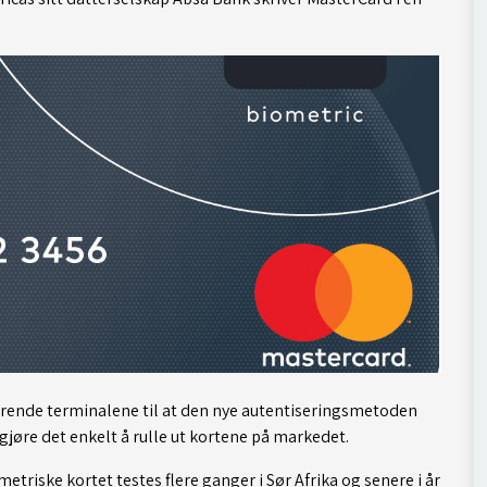
erende terminalene til at den nye autentiseringsmetoden
 gjøre det enkelt å rulle ut kortene på markedet.
iske kortet testes flere ganger i Sør Afrika og senere i år