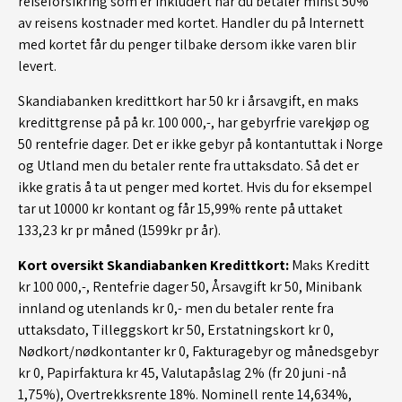
reiseforsikring som er inkludert når du betaler minst 50%
av reisens kostnader med kortet. Handler du på Internett
med kortet får du penger tilbake dersom ikke varen blir
levert.
Skandiabanken kredittkort har 50 kr i årsavgift, en maks
kredittgrense på på kr. 100 000,-, har gebyrfrie varekjøp og
50 rentefrie dager. Det er ikke gebyr på kontantuttak i Norge
og Utland men du betaler rente fra uttaksdato. Så det er
ikke gratis å ta ut penger med kortet. Hvis du for eksempel
tar ut 10000 kr kontant og får 15,99% rente på uttaket
133,23 kr pr måned (1599kr pr år).
Kort oversikt Skandiabanken Kredittkort:
Maks Kreditt
kr 100 000,-, Rentefrie dager 50, Årsavgift kr 50, Minibank
innland og utenlands kr 0,- men du betaler rente fra
uttaksdato, Tilleggskort kr 50, Erstatningskort kr 0,
Nødkort/nødkontanter kr 0, Fakturagebyr og månedsgebyr
kr 0, Papirfaktura kr 45, Valutapåslag 2% (fr 20 juni -nå
1,75%), Overtrekksrente 18%. Nominell rente 14,634%,