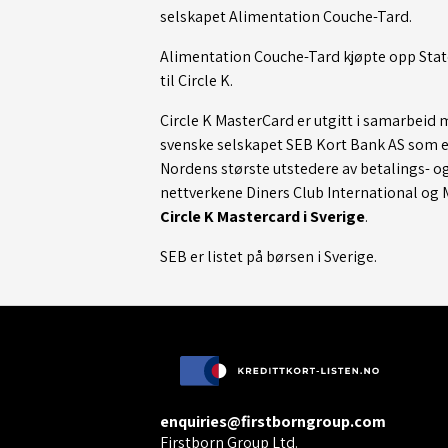
selskapet Alimentation Couche-Tard.
Alimentation Couche-Tard kjøpte opp Stato
til Circle K.
Circle K MasterCard er utgitt i samarbeid 
svenske selskapet SEB Kort Bank AS som er
Nordens største utstedere av betalings- og
nettverkene Diners Club International og M
Circle K Mastercard i Sverige
.
SEB er listet på børsen i Sverige.
enquiries@firstborngroup.com
Firstborn Group Ltd.