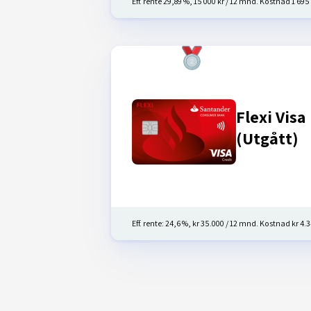
Eff. rente 29,89 %, 15 000 kr / 12 mnd. Kostnad 1 695 k
Flexi Visa
(Utgått)
Eff. rente: 24,6 %, kr 35.000 / 12 mnd. Kostnad kr 4.3