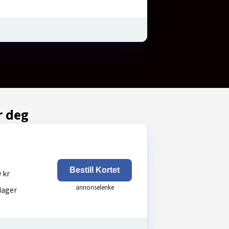
r deg
Bestill Kortet
 kr
dager