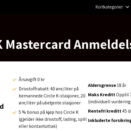
Kortkategorier
 K Mastercard Anmeldel
Årsavgift 0 kr
Aldersgrense
18 år
Drivstoffrabatt: 40 øre/liter på
Maks Kreditt
Opptil 
bemannede Circle K-stasjoner, 20
(individuell vurdering
øre/liter på ubetjente stasjoner
rd
Rentefri kreditt
45 d
5 % bonus på kjøp hos Circle K
(gjelder ikke drivstoff, lading, spill
Inkluderte forsikrin
eller kontantuttak)