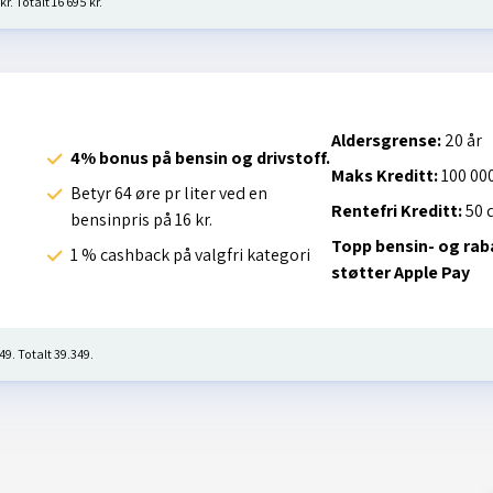
r. Totalt 16 695 kr.
Aldersgrense:
20 år
4% bonus på bensin og drivstoff.
Maks Kreditt:
100 000
Betyr 64 øre pr liter ved en
Rentefri Kreditt:
50 
bensinpris på 16 kr.
Topp bensin- og rab
1 % cashback på valgfri kategori
støtter Apple Pay
49. Totalt 39.349.