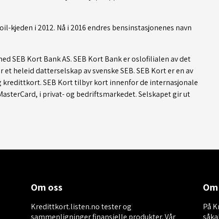
il-kjeden i 2012. Nå i 2016 endres bensinstasjonenes navn
med SEB Kort Bank AS. SEB Kort Bank er oslofilialen av det
 et heleid datterselskap av svenske SEB. SEB Kort er en av
 kredittkort. SEB Kort tilbyr kort innenfor de internasjonale
asterCard, i privat- og bedriftsmarkedet. Selskapet gir ut
Om oss
Om 
Kredittkort.listen.no tester og
På Kr
sammenligninger finansielle produkter. Vår
såka