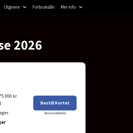
Utgivere
Forbrukslån
Mer info
se 2026
75 000 kr
Bestill Kortet
)
ager
ger