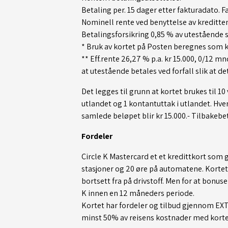
Betaling per. 15 dager etter fakturadato. F
Nominell rente ved benyttelse av kreditten*
Betalingsforsikring 0,85 % av utestående
* Bruk av kortet på Posten beregnes som 
** Eff.rente 26,27 % p.a. kr 15.000, 0/12 mnd
at utestående betales ved forfall slik at de
Det legges til grunn at kortet brukes til 10
utlandet og 1 kontantuttak i utlandet. Hvert
samlede beløpet blir kr 15.000.- Tilbakebet
Fordeler
Circle K Mastercard et et kredittkort som 
stasjoner og 20 øre på automatene. Korte
bortsett fra på drivstoff. Men for at bonuse
K innen en 12 måneders periode.
Kortet har fordeler og tilbud gjennom EX
minst 50% av reisens kostnader med kortet 