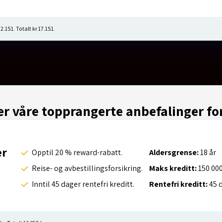
2.151. Totalt kr 17.151.
er våre topprangerte anbefalinger fo
er
Opptil 20 % reward-rabatt.
Aldersgrense:
18 år
Reise- og avbestillingsforsikring.
Maks kreditt:
150 000
Inntil 45 dager rentefri kreditt.
Rentefri kreditt:
45 