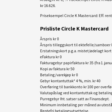
kr 16.626.
Priseksempel Circle K Mastercard: Eff. rent
Prisliste Circle K Mastercard
Årspris kr 0
Årspris tilleggskort til ektefelle/samboer 
Erstatningskort p.g.a. mistet/ødelagt kort 
eFaktura kr 0
Fakturagebyr papirfaktura kr 35 (fra 1. janu
Kopi av faktura kr 50
Betaling/varekjøp kr 0
Gebyr kontantuttak* 4 %, min. kr 40
Overføring til bankkonto kr 100 per overfø
Valutapåslag ved kontantuttak og betaling
Purregebyr Iht. satser satt av Finansdept.
Minimum innbetaling per måned av uteståe
Rentefri betalingsutsettelse.