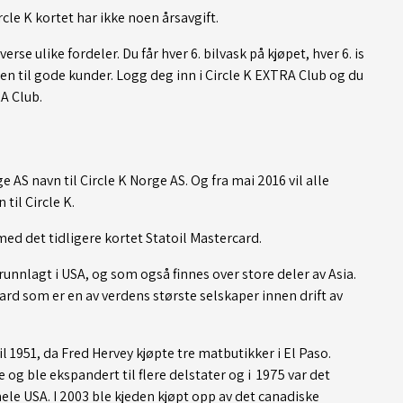
cle K kortet har ikke noen årsavgift.
rse ulike fordeler. Du får hver 6. bilvask på kjøpet, hver 6. is
pen til gode kunder. Logg deg inn i Circle K EXTRA Club og du
A Club.
rge AS navn til Circle K Norge AS. Og fra mai 2016 vil alle
til Circle K.
med det tidligere kortet Statoil Mastercard.
runnlagt i USA, og som også finnes over store deler av Asia.
rd som er en av verdens største selskaper innen drift av
til 1951, da Fred Hervey kjøpte tre matbutikker i El Paso.
og ble ekspandert til flere delstater og i 1975 var det
hele USA.
I 2003 ble kjeden kjøpt opp av det canadiske