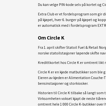
Du kan velge PIN-kode selv på kortet og Cir
Extra Club er et fordelsprogram som gir dive
på kjøpet, hver 6. burger på kjøpet og kop
er automatisk med i fordelsprogram EXTR
Om Circle K
Fra 1. april skifter Statoil Fuel & Retail No
norske statoilstasjoner løpende skifte navn 
Kredittkortet hos Circle K er omtrent likt 
Circle K er en kjede matbutikker som ble g
Eieren av kjeden er Alimentation Couche-Ta
bensinstasjoner og storkiosker.
Historien til Circle K tilbake så langt som 
Virksomheten vokset kjapt de neste tiårene 
omtrent hele 1 000 Circle K-butikker over 