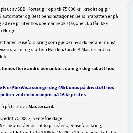
is ut av SEB. Kortet gir opp til 75 000 kr i kreditt og gir
123 automater og Best bensinstasjoner. Bensinrabatten er på
 20 øre pr liter hos ubemannede stasjoner. Du får ikke
i Norge.
det har en reiseforsikring som gjelder hvis du betaler minst
sen starter og slutter i Norden
.
Circle K Mastercard har
lub.
t finnes flere andre bensinkort som gir deg rabatt hos
e K er FlexiVisa som gir deg 4% bonus på drivstoff hos
r liter ved en bensinpris på 16 kr pr liter
.
så på listen av
Mastercard
.
reditt 75 000,-, Rentefrie dager
,85% av utestående saldo pr måned, Reiseforsikring,
tercard: Eff. rente 26,26 % kr 15.000 o/12 måneder. Tot. Pris