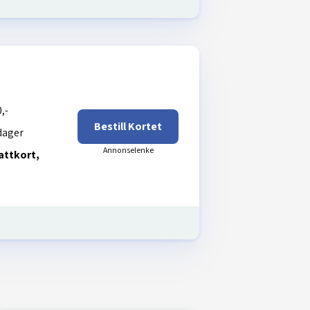
,-
Bestill Kortet
dager
attkort,