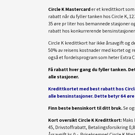
Circle K Mastercard
er et kredittkort som g
rabatt når du fyller tanken hos Circle K, 
35 øre pr liter hos bemannede stasjoner og
rabatt hos konkurrerende bensinstasjoner 
Circle K kredittkort har ikke årsavgift og 
50% av reisens kostnader med kortet og rei
også et fordelsprogram som heter Extra C
Få rabatt hver gang du fyller tanken. De
alle stasjoner.
Kredittkortet med best rabatt hos Circl
alle bensinstasjoner. Dette betyr 64 øre p
Finn
beste bensinkort
til ditt bruk.
Se og
Kort oversikt Circle K Kredittkort:
Maks K
45, Drivstoffrabatt, Betalingsforsikring 0
Årsavgift kr. 0,-. Priseksempel Circle K Mas