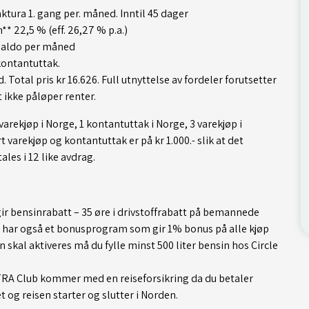
aktura 1. gang per. måned. Inntil 45 dager
* 22,5 % (eff. 26,27 % p.a.)
 saldo per måned
kontantuttak.
. Total pris kr 16.626. Full utnyttelse av fordeler forutsetter
t ikke påløper renter.
 varekjøp i Norge, 1 kontantuttak i Norge, 3 varekjøp i
 varekjøp og kontantuttak er på kr 1.000.- slik at det
ales i 12 like avdrag.
gir bensinrabatt – 35 øre i drivstoffrabatt på bemannede
t har også et bonusprogram som gir 1% bonus på alle kjøp
n skal aktiveres må du fylle minst 500 liter bensin hos Circle
TRA Club kommer med en reiseforsikring da du betaler
og reisen starter og slutter i Norden.