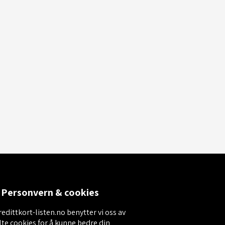
Personvern & cookies
edittkort-listen.no benytter vi oss av
lte cookies for å kunne bedre din